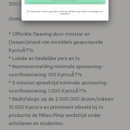
300.000 Mede Nederlanders)
Uw informatie zal niet gedeeld worden met derden en je kunt je eenvoudig weer
afmelden!
Gratis Media aandacht
* Officiële Opening door minister en
(tussen)stand van inmiddels gesponsorde
KyotoÃ??s.
* Lokale en landelijke pers en tv
* Naamsvermelding minimale sponsoring-
voorfinanciering: 100 KyotoÃ??s
* 5 minuten spreektijd minimale sponsoring-
voorfinanciering: 1.000 KyotoÃ??s
* Bedrijfslogo op de 2.000.000 dozen/zakken:
10.000 Kyoto’s en prominent inbeeld bij tv
productie de Milieu Pimp wedstrijd onder
scholieren en studenten.