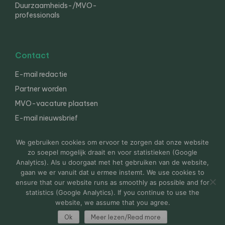
Duurzaamheids-/MVO-
professionals
Contact
E-mail redactie
Partner worden
MVO-vacature plaatsen
E-mail nieuwsbrief
English
We gebruiken cookies om ervoor te zorgen dat onze website
zo soepel mogelijk draait en voor statistieken (Google
Analytics). Als u doorgaat met het gebruiken van de website,
gaan we er vanuit dat u ermee instemt. We use cookies to
© 2000-2026 Van der Molen EIS
Colofon
Disclaimer
ensure that our website runs as smoothly as possible and for
Privacy
statistics (Google Analytics). If you continue to use the
website, we assume that you agree.
Ok
Meer lezen/Read more