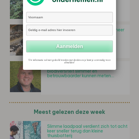
vormen een bedreiging…
Steeds minder boeren en steeds meer
megastallen in Nederland
Uw informatie zal niet gedeeld worden met derden en je kunt je eenvoudig weer
afmelden!
Stef Röell (Trees for All) : 'Hoe we
biodiversiteit slimmer en
betrouwbaarder kunnen meten…
Meest gelezen deze week
Slimme laadpaal verdient zich tot acht
keer sneller terug dan kleine
thuisbatterij