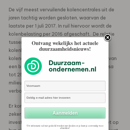
De vijf meest vervuilende kolencentrales uit de
jaren tachtig worden gesloten, waarvan de
laatste per 1 juli 2017. In ruil hiervoor wordt de
kolenbelasting per 2016 afgeschaft. De relatie
tussen enerzijds het afschaffen van de
Ontvang wekelijks het actuele
duurzaamheidsnieuws!
kolenbelasting en het afbouwen van de
kolencapaciteit en anderzijds het realiseren van
een begrenzing op het bijstoken van biomassa
tot 25 Petajoules zijn voor de natuur- en
milieuorganisaties onlosmakelijk met elkaar
verbonden.
Er komt een goede regeling die langdurige
zekerheid biedt aan mensen die zelf willen
investeren in zonnepanelen, ook als deze niet op
Uw informatie zal niet gedeeld worden met derden en je kunt je eenvoudig weer
afmelden!