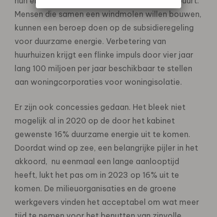
hun eigen dak staan maar op een dak in de buurt.
Mensen die samen een windmolen willen bouwen,
kunnen een beroep doen op de subsidieregeling
voor duurzame energie. Verbetering van
huurhuizen krijgt een flinke impuls door vier jaar
lang 100 miljoen per jaar beschikbaar te stellen
aan woningcorporaties voor woningisolatie.
Er zijn ook concessies gedaan. Het bleek niet
mogelijk al in 2020 op de door het kabinet
gewenste 16% duurzame energie uit te komen.
Doordat wind op zee, een belangrijke pijler in het
akkoord, nu eenmaal een lange aanlooptijd
heeft, lukt het pas om in 2023 op 16% uit te
komen. De milieuorganisaties en de groene
werkgevers vinden het acceptabel om wat meer
tijd te nemen voor het benutten van zinvolle