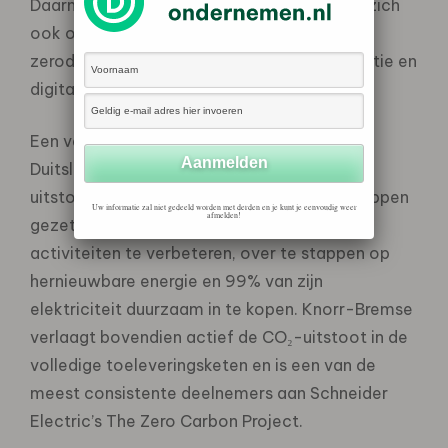
Daarnaast richtten de beoordelingscriteria zich
ook op bredere inspanningen om net-
zerodoelstellingen te behalen via elektrificatie en
digitalisering van hun bedrijfsvoering.
Een van de winnaars is Knorr-Bremse AG uit
Duitsland. Het bedrijf streeft naar net-zero
uitstoot in 2050 en heeft al aanzienlijke stappen
Uw informatie zal niet gedeeld worden met derden en je kunt je eenvoudig weer
afmelden!
gezet door energie-efficiëntie van zijn
activiteiten te verbeteren, over te stappen op
hernieuwbare energie en 99% van zijn
elektriciteit duurzaam in te kopen. Knorr-Bremse
verlaagt bovendien actief de CO₂-uitstoot in de
volledige toeleveringsketen en is een van de
meest consistente deelnemers aan Schneider
Electric’s The Zero Carbon Project.