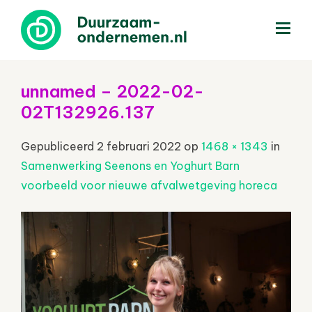
menu
unnamed – 2022-02-
02T132926.137
Gepubliceerd
2 februari 2022
op
1468 × 1343
in
Samenwerking Seenons en Yoghurt Barn
voorbeeld voor nieuwe afvalwetgeving horeca