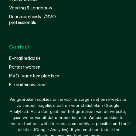
Voeding & Landbouw
Duurzaamheids-/MVO-
professionals
Contact
E-mail redactie
Partner worden
MVO-vacature plaatsen
E-mail nieuwsbrief
English
We gebruiken cookies om ervoor te zorgen dat onze website
zo soepel mogelijk draait en voor statistieken (Google
Analytics). Als u doorgaat met het gebruiken van de website,
gaan we er vanuit dat u ermee instemt. We use cookies to
© 2000-2026 Van der Molen EIS
Colofon
Disclaimer
ensure that our website runs as smoothly as possible and for
Privacy
statistics (Google Analytics). If you continue to use the
website, we assume that you agree.