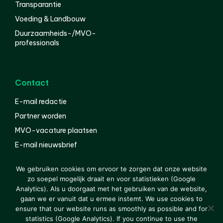
Transparantie
Voeding & Landbouw
Duurzaamheids-/MVO-
professionals
Contact
E-mail redactie
Partner worden
MVO-vacature plaatsen
E-mail nieuwsbrief
English
We gebruiken cookies om ervoor te zorgen dat onze website
zo soepel mogelijk draait en voor statistieken (Google
Analytics). Als u doorgaat met het gebruiken van de website,
gaan we er vanuit dat u ermee instemt. We use cookies to
© 2000-2026 Van der Molen EIS
Colofon
Disclaimer
ensure that our website runs as smoothly as possible and for
Privacy
statistics (Google Analytics). If you continue to use the