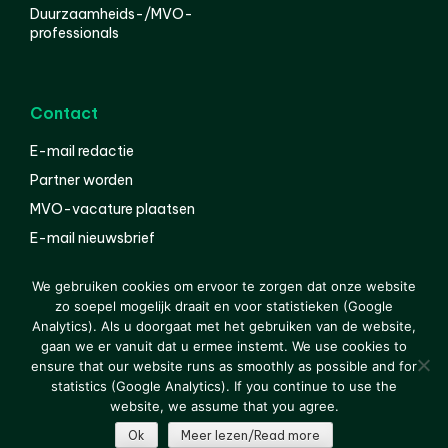
Duurzaamheids-/MVO-
professionals
Contact
E-mail redactie
Partner worden
MVO-vacature plaatsen
E-mail nieuwsbrief
English
We gebruiken cookies om ervoor te zorgen dat onze website
zo soepel mogelijk draait en voor statistieken (Google
Analytics). Als u doorgaat met het gebruiken van de website,
gaan we er vanuit dat u ermee instemt. We use cookies to
© 2000-2026 Van der Molen EIS
Colofon
Disclaimer
ensure that our website runs as smoothly as possible and for
Privacy
statistics (Google Analytics). If you continue to use the
website, we assume that you agree.
Ok
Meer lezen/Read more