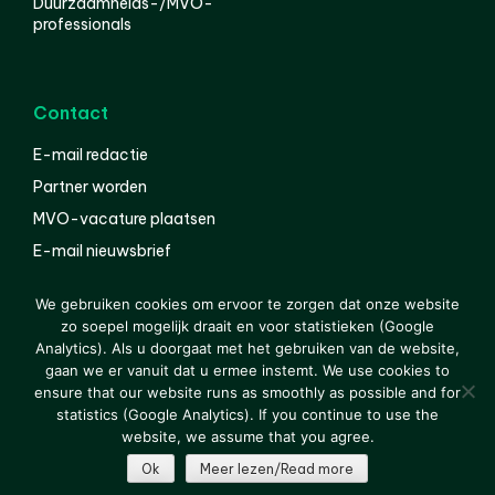
Duurzaamheids-/MVO-
professionals
Contact
E-mail redactie
Partner worden
MVO-vacature plaatsen
E-mail nieuwsbrief
English
We gebruiken cookies om ervoor te zorgen dat onze website
zo soepel mogelijk draait en voor statistieken (Google
Analytics). Als u doorgaat met het gebruiken van de website,
gaan we er vanuit dat u ermee instemt. We use cookies to
© 2000-2026 Van der Molen EIS
Colofon
Disclaimer
ensure that our website runs as smoothly as possible and for
Privacy
statistics (Google Analytics). If you continue to use the
website, we assume that you agree.
Ok
Meer lezen/Read more