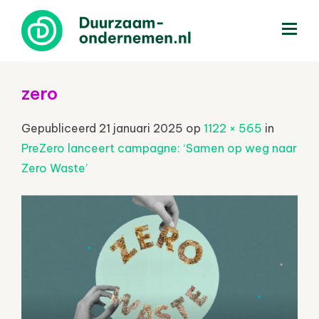
menu
zero
Gepubliceerd
21 januari 2025
op
1122 × 565
in
PreZero lanceert campagne: ‘Samen op weg naar
Zero Waste’