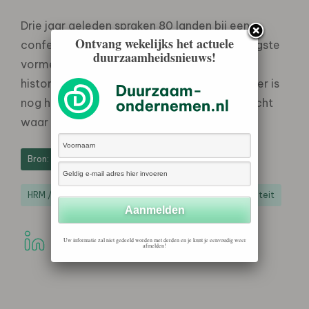
Drie jaar geleden spraken 80 landen bij een
Ontvang wekelijks het actuele
conferentie in Den Haag af om in 2016 de ergste
duurzaamheidsnieuws!
vormen van kinderarbeid uit te bannen. Een
historisch moment, volgens Ploumen. ‘Maar er is
nog heel veel te doen om die ambitie ook echt
waar te maken.’
Bron: Rijksoverheid
HRM / Beloning / Mensenrechten / Diversiteit / Inclusiviteit
Uw informatie zal niet gedeeld worden met derden en je kunt je eenvoudig weer
afmelden!