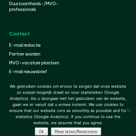
Duurzaamheids-/MVO-
professionals
Contact
E-mail redactie
Partner worden
MVO-vacature plaatsen
E-mail nieuwsbrief
English
We gebruiken cookies om ervoor te zorgen dat onze website
zo soepel mogelijk draait en voor statistieken (Google
Analytics). Als u doorgaat met het gebruiken van de website,
gaan we er vanuit dat u ermee instemt. We use cookies to
© 2000-2026 Van der Molen EIS
Colofon
Disclaimer
ensure that our website runs as smoothly as possible and for
Privacy
statistics (Google Analytics). If you continue to use the
website, we assume that you agree.
Ok
Meer lezen/Read more