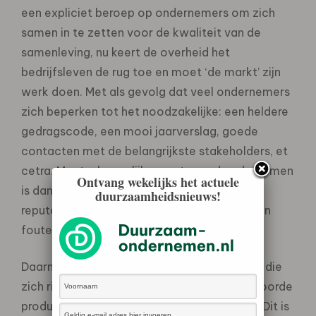
een expliciet beroep op ondernemers om zich
samen in te zetten voor de kwaliteit van de
samenleving, nu keert de overheid het
bedrijfsleven de rug toe en moet ‘de markt’ zijn
werk doen. Met als gevolg dat veel ondernemers
zich beperken tot het noodzakelijke: een heldere
gedragscode, een mooi jaarverslag, goede
contacten met de belangrijkste stakeholders, et
cetra. Maatschappelijk verantwoord ondernemen
Ontvang wekelijks het actuele
is dan niet meer dan goed management van
duurzaamheidsnieuws!
reputatie en/of van risico. Zorgen dat je geen
fouten maakt.
Daarnaast is er nog een groep ondernemers die
zich richt op de krenten uit de pap: verantwoorde
producten voor een kleine groep afnemers. Dit is