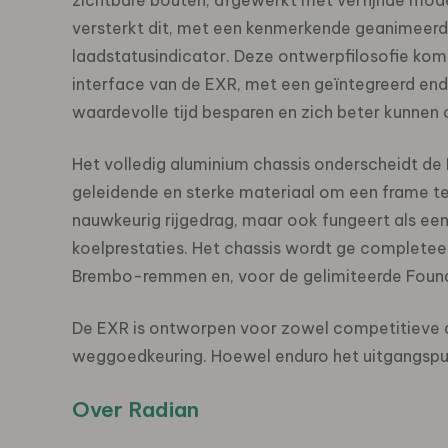
zichtbare bouten, afgewerkt met verfijnde mod
versterkt dit, met een kenmerkende geanimeerde 
laadstatusindicator. Deze ontwerpfilosofie komt
interface van de EXR, met een geïntegreerd endu
waardevolle tijd besparen en zich beter kunnen
Het volledig aluminium chassis onderscheidt de 
geleidende en sterke materiaal om een ​​frame t
nauwkeurig rijgedrag, maar ook fungeert als ee
koelprestaties. Het chassis wordt ge complet
Brembo-remmen en, voor de gelimiteerde Found
De EXR is ontworpen voor zowel competitieve al
weggoedkeuring. Hoewel enduro het uitgangspunt 
Over Radian