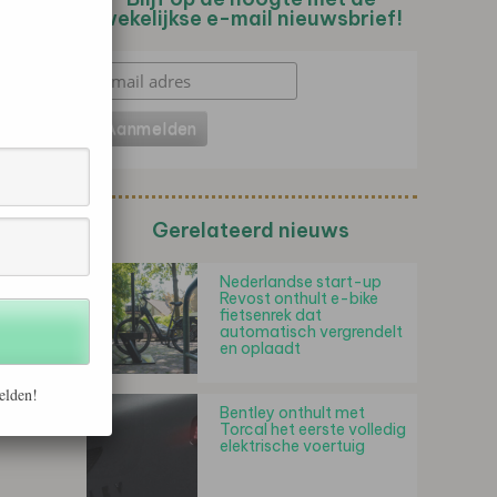
wekelijkse e-mail nieuwsbrief!
Gerelateerd nieuws
Nederlandse start-up
Revost onthult e-bike
fietsenrek dat
automatisch vergrendelt
en oplaadt
elden!
Bentley onthult met
Torcal het eerste volledig
elektrische voertuig