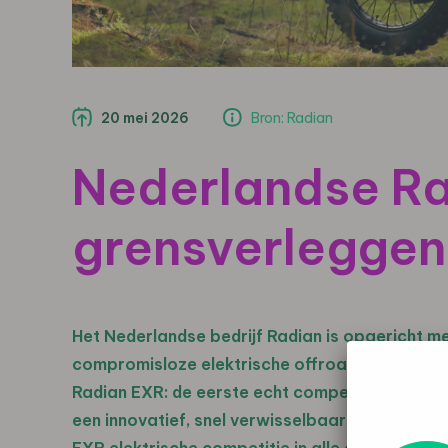
20 mei 2026
Bron: Radian
Nederlandse Ra
grensverlegge
Het Nederlandse bedrijf Radian is opgericht met
compromisloze elektrische offroad-ervaring bi
Radian EXR: de eerste echt competitieklare e
een innovatief, snel verwisselbaar accusystee