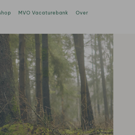
shop
MVO Vacaturebank
Over