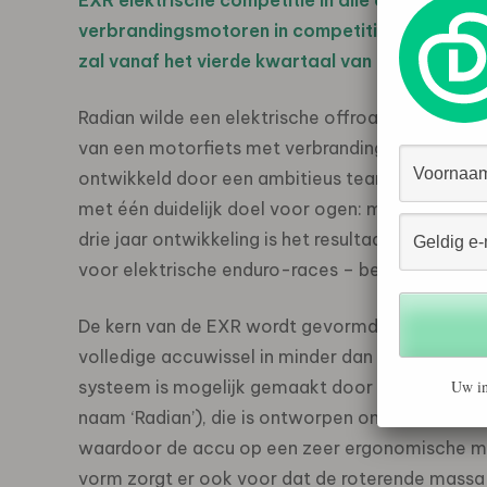
EXR elektrische competitie in alle offroad-di
verbrandingsmotoren in competitieve offroad-r
zal vanaf het vierde kwartaal van 2027 naar 
Radian wilde een elektrische offroad-motorfiets
van een motorfiets met verbrandingsmotor ruims
ontwikkeld door een ambitieus team met ervarin
met één duidelijk doel voor ogen: maximale co
drie jaar ontwikkeling is het resultaat de 70 pk 
voor elektrische enduro-races – beperkte actie
De kern van de EXR wordt gevormd door Radia
volledige accuwissel in minder dan 30 seconden 
Uw in
systeem is mogelijk gemaakt door de unieke g
naam ‘Radian’), die is ontworpen om een ​​natuur
waardoor de accu op een zeer ergonomische ma
vorm zorgt er ook voor dat de roterende massa v