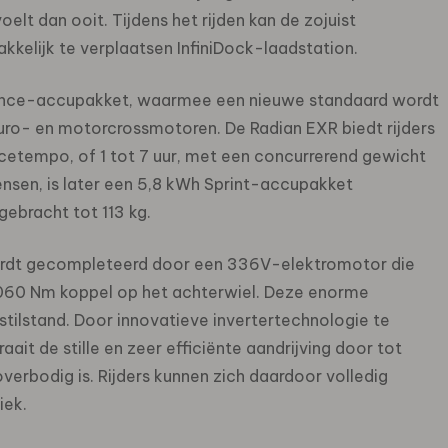
lt dan ooit. Tijdens het rijden kan de zojuist
kelijk te verplaatsen InfiniDock-laadstation.
ance-accupakket, waarmee een nieuwe standaard wordt
duro- en motorcrossmotoren. De Radian EXR biedt rijders
acetempo, of 1 tot 7 uur, met een concurrerend gewicht
wensen, is later een 5,8 kWh Sprint-accupakket
ebracht tot 113 kg.
ordt gecompleteerd door een 336V-elektromotor die
1060 Nm koppel op het achterwiel. Deze enorme
stilstand. Door innovatieve invertertechnologie te
it de stille en zeer efficiënte aandrijving door tot
erbodig is. Rijders kunnen zich daardoor volledig
iek.