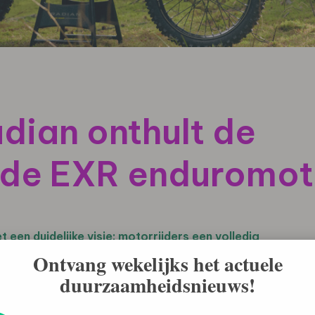
dian onthult de
nde EXR enduromot
 een duidelijke visie: motorrijders een volledig
eden. Het bedrijf kondigt de lancering aan van de
Ontvang wekelijks het actuele
lektrische enduro-motorfiets, mogelijk gemaakt door
duurzaamheidsnieuws!
m. Als eerste productiemodel van het bedrijf maakt de