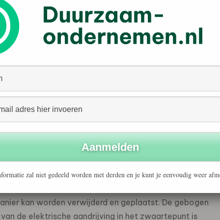
sciplines mogelijk, waardoor de behoefte aan
aces verdwijnt. De motorfiets is nu te reserveren en
geselecteerde markten worden verzonden.
 bouwen die volledig competitieklaar is en de prestaties
choots overtreft. De EXR is volledig vanaf de grond af
g in het bouwen van krachtige elektrische superbikes,
mpetitieve prestaties met minimale compromissen. Na
sterke Radian EXR, die de laatste resterende obstakels
radius en lange laadtijden – succesvol wegneemt.
ns gepatenteerde InfiniPack-accusysteem, waarmee een
mogelijk is, zonder gereedschap. Het InfiniPack-
formatie zal niet gedeeld worden met derden en je kunt je eenvoudig weer afm
ebogen vorm van het accupakket (de oorsprong van de
lijke beweging tijdens het wisselen te ondersteunen,
nier kan worden verwijderd en geplaatst. De gebogen
an de elektrische aandrijving in het zwaartepunt is