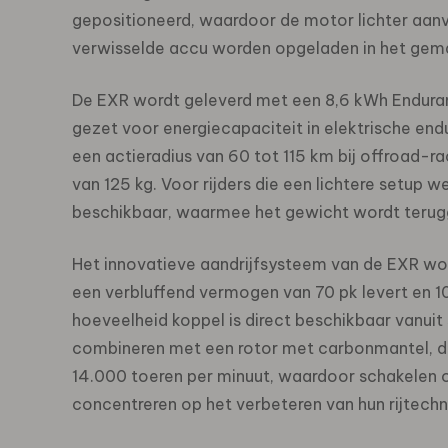
gepositioneerd, waardoor de motor lichter aanvoe
verwisselde accu worden opgeladen in het gemak
De EXR wordt geleverd met een 8,6 kWh Endur
gezet voor energiecapaciteit in elektrische en
een actieradius van 60 tot 115 km bij offroad-r
van 125 kg. Voor rijders die een lichtere setup 
beschikbaar, waarmee het gewicht wordt terugg
Het innovatieve aandrijfsysteem van de EXR w
een verbluffend vermogen van 70 pk levert en 
hoeveelheid koppel is direct beschikbaar vanuit 
combineren met een rotor met carbonmantel, draa
14.000 toeren per minuut, waardoor schakelen ov
concentreren op het verbeteren van hun rijtechn