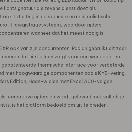
erne accenten. De volledig LED Radian Vision koplamp
lichtsignatuur die tevens dienst doet als
 ook tot uiting in de robuuste en minimalistische
ro-tijdregistratiesysteem, waardoor rijders
 concentreren wanneer dat het meest nodig is.
EXR ook van zijn concurrenten. Radian gebruikt dit zeer
e creëren dat niet alleen zorgt voor een wendbaar en
n gepatenteerde thermische interface voor verbeterde
eerd met hoogwaardige componenten zoals KYB-vering,
ers Edition, Haan-wielen met Excel A60-velgen.
s recreatieve rijders en wordt geleverd met volledige
is, is het platform bedoeld om uit te breiden.