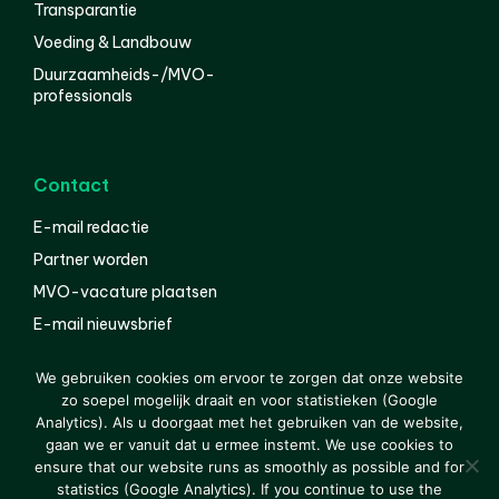
Transparantie
Voeding & Landbouw
Duurzaamheids-/MVO-
professionals
Contact
E-mail redactie
Partner worden
MVO-vacature plaatsen
E-mail nieuwsbrief
English
We gebruiken cookies om ervoor te zorgen dat onze website
zo soepel mogelijk draait en voor statistieken (Google
Analytics). Als u doorgaat met het gebruiken van de website,
gaan we er vanuit dat u ermee instemt. We use cookies to
© 2000-2026 Van der Molen EIS
Colofon
Disclaimer
ensure that our website runs as smoothly as possible and for
Privacy
statistics (Google Analytics). If you continue to use the