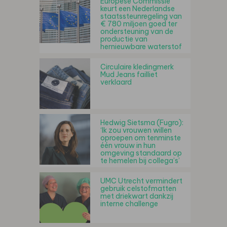
Europese Commissie
keurt een Nederlandse
staatssteunregeling van
€ 780 miljoen goed ter
ondersteuning van de
productie van
hernieuwbare waterstof
Circulaire kledingmerk
Mud Jeans failliet
verklaard
Hedwig Sietsma (Fugro):
‘Ik zou vrouwen willen
oproepen om tenminste
één vrouw in hun
omgeving standaard op
te hemelen bij collega’s’
UMC Utrecht vermindert
gebruik celstofmatten
met driekwart dankzij
interne challenge