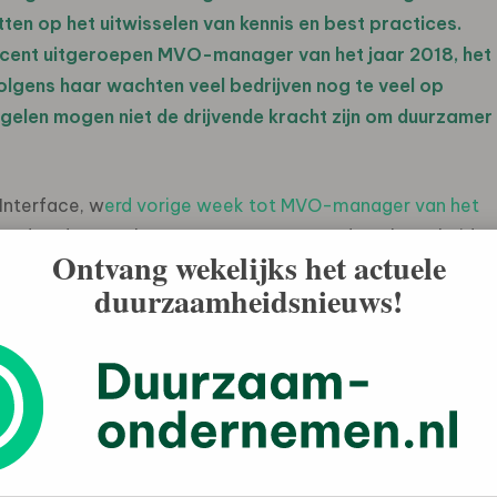
en op het uitwisselen van kennis en best practices.
ecent uitgeroepen MVO-manager van het jaar 2018, het
lgens haar wachten veel bedrijven nog te veel op
egelen mogen niet de drijvende kracht zijn om duurzamer
Interface, w
erd vorige week tot MVO-manager van het
maandag de AEX-beurs openen. Ze greep de gelegenheid
Ontvang wekelijks het actuele
 concreet aan de slag te gaan met duurzame
duurzaamheidsnieuws!
t op elkaar gaan wachten. Natuurlijk kan de overheid
sting op arbeid te verschuiven naar grondstoffen”, zegt
wet- en regelgeving mag voor organisaties geen reden