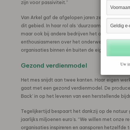
zijn voor passiviteit.”
Van Arkel gaf de afgelopen jaren zelf het goede
dit gebied. In haar rol als ‘duurzaamheidsambass
maar ook bij andere bedrijven het onderwerp h
enthousiasmeren over het onderwerp, maar oo
organisaties binnen én buiten de eigen sector.
Uw in
Gezond verdienmodel
Het mes snijdt aan twee kanten. Haar eigen wer
gaat met een gezond verdienmodel. De producent
Back’ in op het leveren van een herstellende bij
Tegelijkertijd bespaart het dankzij op de natuu
jaarlijks miljoenen euro’s. “We willen met onz
organisaties inspireren en aansporen hetzelfde