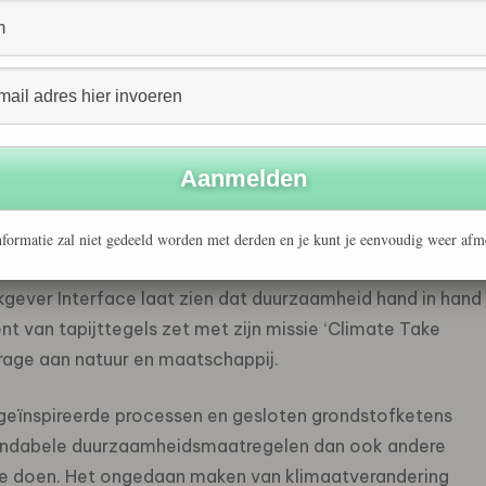
 voorbeeld. De
jury van de verkiezing
prees haar inzet op
adeur’ heeft ze niet alleen binnen de eigen organisatie,
oog op de agenda gekregen. Door anderen te
k door concreet de samenwerking op te zoeken met
formatie zal niet gedeeld worden met derden en je kunt je eenvoudig weer afm
kgever Interface laat zien dat duurzaamheid hand in hand
 van tapijttegels zet met zijn missie ‘Climate Take
drage aan natuur en maatschappij.
r geïnspireerde processen en gesloten grondstofketens
e rendabele duurzaamheidsmaatregelen dan ook andere
 te doen. Het ongedaan maken van klimaatverandering