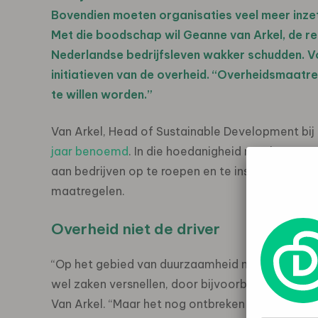
Bovendien moeten organisaties veel meer inzett
Met die boodschap wil Geanne van Arkel, de r
Nederlandse bedrijfsleven wakker schudden. Vo
initiatieven van de overheid. “Overheidsmaatr
te willen worden.”
Van Arkel, Head of Sustainable Development bij 
jaar benoemd
. In die hoedanigheid mocht ze 
aan bedrijven op te roepen en te inspireren om
maatregelen.
Overheid niet de driver
“Op het gebied van duurzaamheid moeten we nie
wel zaken versnellen, door bijvoorbeeld de bela
Van Arkel. “Maar het nog ontbreken van nieuwe 