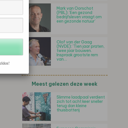
Mark van Oorschot
(PBL): 'Een gezond
bedrijfsleven vraagt om
een gezonde natuur'
Olof van der Gaag
(NVDE): 'Tien jaar praten,
twee jaar bouwen.
Inspraak grootste rem
van…
elden!
Meest gelezen deze week
Slimme laadpaal verdient
zich tot acht keer sneller
terug dan kleine
thuisbatterij