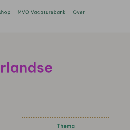
shop
MVO Vacaturebank
Over
rlandse
Thema