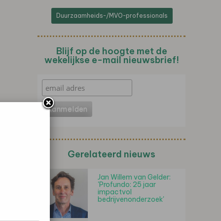
Duurzaamheids-/MVO-professionals
Blijf op de hoogte met de
wekelijkse e-mail nieuwsbrief!
Gerelateerd nieuws
Jan Willem van Gelder:
'Profundo: 25 jaar
impactvol
bedrijvenonderzoek'