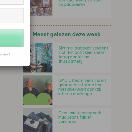
leefbaar inkomen voor
cacaoboeren
Meest gelezen deze week
Slimme laadpaal verdient
zich tot acht keer sneller
elden!
terug dan kleine
thuisbatterij
UMC Utrecht vermindert
gebruik celstofmatten
met driekwart dankzij
interne challenge
Circulaire kledingmerk
Mud Jeans failliet
verklaard