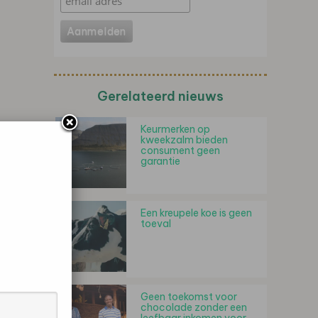
Gerelateerd nieuws
Keurmerken op
kweekzalm bieden
consument geen
garantie
Een kreupele koe is geen
toeval
Geen toekomst voor
chocolade zonder een