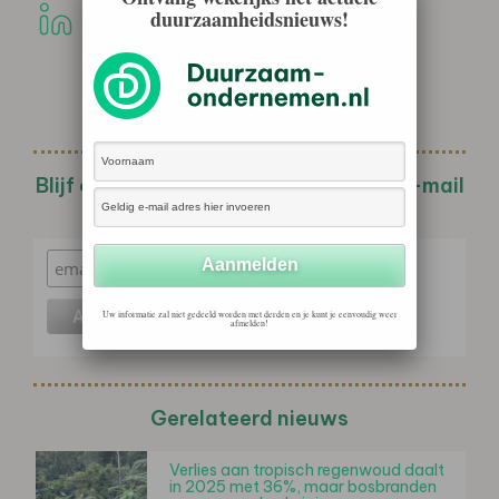
duurzaamheidsnieuws!
Blijf op de hoogte met de wekelijkse e-mail
nieuwsbrief!
Uw informatie zal niet gedeeld worden met derden en je kunt je eenvoudig weer
afmelden!
Gerelateerd nieuws
Verlies aan tropisch regenwoud daalt
in 2025 met 36%, maar bosbranden