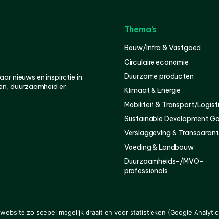
Thema’s
Bouw/Infra & Vastgoed
Circulaire economie
Duurzame producten
r nieuws en inspiratie in
en, duurzaamheid en
Klimaat & Energie
Mobiliteit & Transport/Logist
Sustainable Development Go
Verslaggeving & Transparant
Voeding & Landbouw
Duurzaamheids-/MVO-
professionals
er
Privacy
ebsite zo soepel mogelijk draait en voor statistieken (Google Analytic