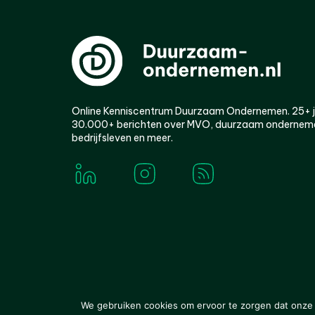
Online Kenniscentrum Duurzaam Ondernemen. 25+ jaa
30.000+ berichten over MVO, duurzaam ondernem
bedrijfsleven en meer.
© 2000-2026 Van der Molen EIS
Colofon
Disclaim
We gebruiken cookies om ervoor te zorgen dat onze w