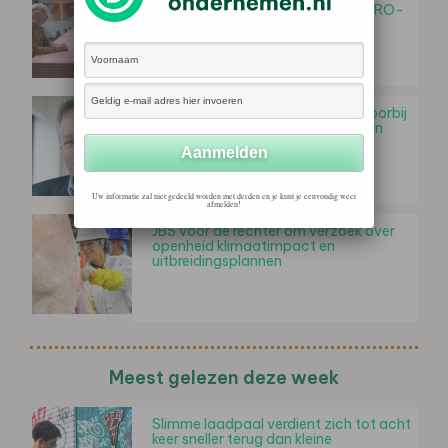
haar eigen wetten na te leven in KRO-
NCRV documentaire…
Jack van der Veen (Nyenrode): 'Voorbij
de eigen organisatie: de kracht van
ketensamenwerking'
Uw informatie zal niet gedeeld worden met derden en je kunt je eenvoudig weer
afmelden!
JBS voor de rechter om verzoek over
openheid klimaatimpact en
uitbreidingsplannen
Meest gelezen deze week
Slimme laadpaal verdient zich tot acht
keer sneller terug dan kleine