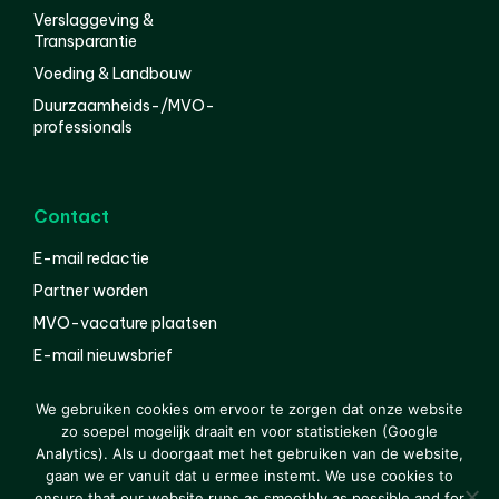
Verslaggeving &
Transparantie
Voeding & Landbouw
Duurzaamheids-/MVO-
professionals
Contact
E-mail redactie
Partner worden
MVO-vacature plaatsen
E-mail nieuwsbrief
English
We gebruiken cookies om ervoor te zorgen dat onze website
zo soepel mogelijk draait en voor statistieken (Google
Analytics). Als u doorgaat met het gebruiken van de website,
gaan we er vanuit dat u ermee instemt. We use cookies to
© 2000-2026 Van der Molen EIS
Colofon
Disclaimer
ensure that our website runs as smoothly as possible and for
Privacy