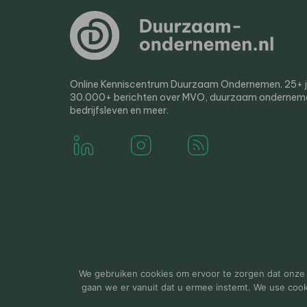
Online Kenniscentrum Duurzaam Ondernemen. 25+ jaa
30.000+ berichten over MVO, duurzaam ondernem
bedrijfsleven en meer.
© 2000-2026 Van der Molen EIS
Colofon
Disclaim
We gebruiken cookies om ervoor te zorgen dat onze w
gaan we er vanuit dat u ermee instemt. We use cookie