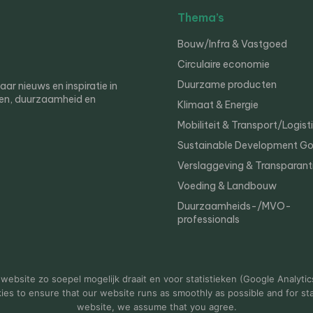
Thema’s
Bouw/Infra & Vastgoed
Circulaire economie
Duurzame producten
r nieuws en inspiratie in
en, duurzaamheid en
Klimaat & Energie
Mobiliteit & Transport/Logist
Sustainable Development Go
Verslaggeving & Transparant
Voeding & Landbouw
Duurzaamheids-/MVO-
professionals
er
Privacy
ebsite zo soepel mogelijk draait en voor statistieken (Google Analytic
s to ensure that our website runs as smoothly as possible and for stat
website, we assume that you agree.