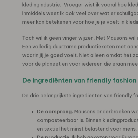
kledingindustrie. Vroeger wist ik vooral hoe kledi
Inmiddels weet ik ook veel over wat er schuilga
meer kan betekenen voor hoe je je voelt in kledi
Toch wil ik geen vinger wijzen. Met Mausons wil i
Een volledig duurzame productieketen met aanda
waarin jij je goed voelt. Niet alleen omdat het z
voor de planeet en voor iedereen die eraan mee 
De ingrediënten van friendly fashion
De drie belangrijkste ingrediënten van friendly f
De oorsprong.
Mausons onderbroeken wo
composteerbaar is. Binnen kledingproduc
en textiel het minst belastend voor mens, 
De productie.
Ik heb gekozen voor Europ