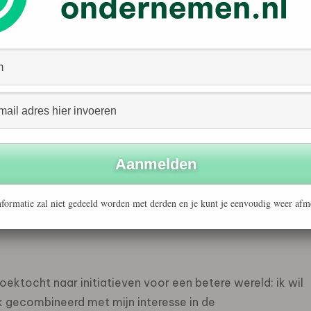
t
elangrijk thema. Op mijn achtste kwam ik in Nederland
rplicht werd om Nederland te verlaten, kreeg mijn
t: familie en vrienden begonnen de actie ‘’Mauro moet
verblijfsvergunning, en mocht ik definitief in Nederland
tief terug op wat het mij gebracht heeft:
hoe naar een situatie ook is, er altijd licht is aan het
formatie zal niet gedeeld worden met derden en je kunt je eenvoudig weer afm
alles wat ik doe.
 zoektocht naar initiatieven voor een betere wereld: ik wil
 ik gecombineerd met mijn interesse in de