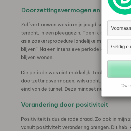
Doorzettingsvermogen en wilskrach
Zelfvertrouwen was in mijn jeugd sowieso een b
e
terecht, in een pleeggezin. Toen ik op mijn 18
ve
asielzoekersprocedure landelijke media-aandach
blijven’’. Na een intensieve periode kreeg ik een 
blijven wonen.
Die periode was niet makkelijk, toch kijk ik posi
doorzettingsvermogen, wilskracht. Nu weet ik dat 
Uw in
eind van de tunnel. Deze mindset neem ik mee in 
Verandering door positiviteit
Positiviteit is dus de rode draad. Zo ook in mijn
vanuit positiviteit verandering brengen. Dit heb