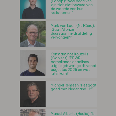
(Looop): “Veel bedrijven
zijn zich niet bewust van
de waarde van hun
reststromen”
Mark van Loon (NetCero):
‘Gaat AI onze
duurzaamheidsafdeling
vervangen?’
Konstantinos Kouzelis
(Coolset): ‘PPWR-
compliance deadlines
uitgelegd: wat geldt vanaf
augustus 2026 en wat
later komt’
Michael Renssen: ‘Het gaat
goed met Nederland…!?’
Marcel Alberts (Healix): ‘Is