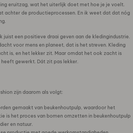
ng eruitzag, wat het uiterlijk doet met hoe je je voelt.
at achter de productieprocessen. En ik weet dat dat nóg
ng.
k juist een positieve draai geven aan de kledingindustrie.
cht voor mens en planeet, dat is het streven. Kleding
acht is, en het lekker zit. Maar omdat het ook zacht is
heeft gewerkt. Dát zit pas lekker.
ashion zijn daarom als volgt:
rden gemaakt van beukenhoutpulp, waardoor het
tie is het proces van bomen omzetten in beukenhoutpulp
dier en natuur.
ese productie met goede werkomstandigheden.