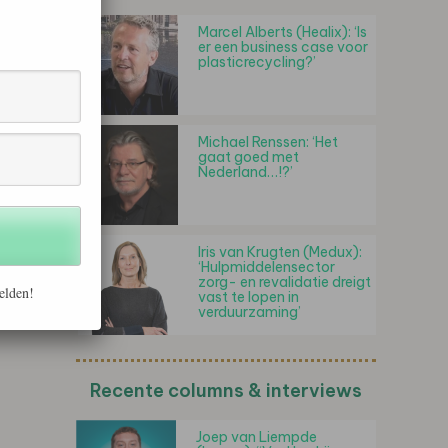
Marcel Alberts (Healix): ‘Is
er een business case voor
plasticrecycling?’
Michael Renssen: ‘Het
gaat goed met
Nederland…!?’
Iris van Krugten (Medux):
‘Hulpmiddelensector
zorg- en revalidatie dreigt
elden!
vast te lopen in
verduurzaming’
Recente columns & interviews
Joep van Liempde