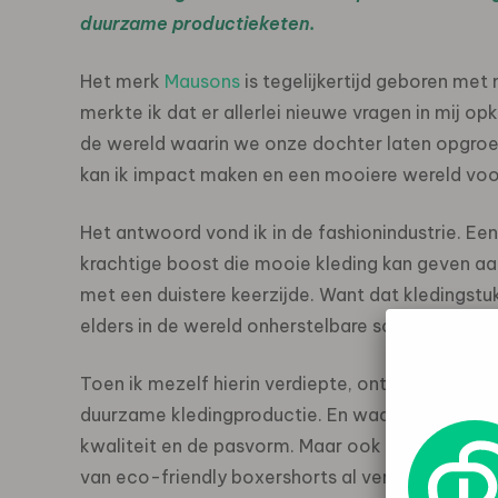
duurzame productieketen.
Het merk
Mausons
is tegelijkertijd geboren met
merkte ik dat er allerlei nieuwe vragen in mij 
de wereld waarin we onze dochter laten opgroe
kan ik impact maken en een mooiere wereld voor 
Het antwoord vond ik in de fashionindustrie. Een
krachtige boost die mooie kleding kan geven aa
met een duistere keerzijde. Want dat kledingst
elders in de wereld onherstelbare schade.
Toen ik mezelf hierin verdiepte, ontstond het i
duurzame kledingproductie. En waarmee ik hoop
kwaliteit en de pasvorm. Maar ook dankzij de g
van eco-friendly boxershorts al verschil kunt 