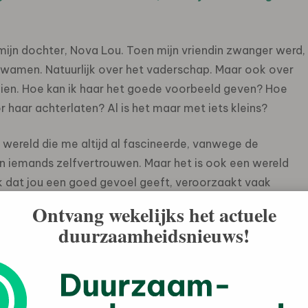
 mijn dochter, Nova Lou. Toen mijn vriendin zwanger werd,
opkwamen. Natuurlijk over het vaderschap. Maar ook over
ien. Hoe kan ik haar het goede voorbeeld geven? Hoe
haar achterlaten? Al is het maar met iets kleins?
 wereld die me altijd al fascineerde, vanwege de
n iemands zelfvertrouwen. Maar het is ook een wereld
uk dat jou een goed gevoel geeft, veroorzaakt vaak
Ontvang wekelijks het actuele
duurzaamheidsnieuws!
dee voor Mausons. Een merk waarmee ik mij inzet voor
 mensen zelfvertrouwen te geven. Niet alleen dankzij de
edachte, dat je met iets simpels als de bewuste aanschaf
maken in de toekomst van onze wereld.