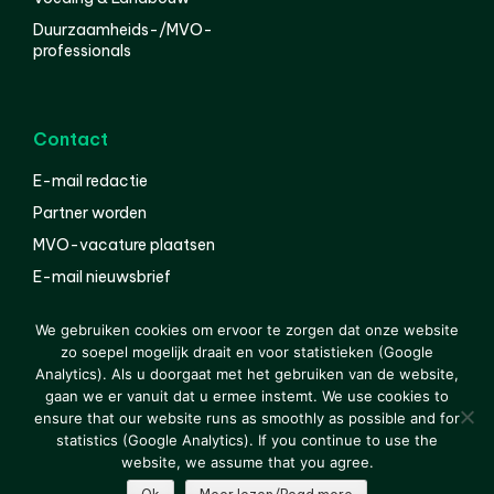
Duurzaamheids-/MVO-
professionals
Contact
E-mail redactie
Partner worden
MVO-vacature plaatsen
E-mail nieuwsbrief
English
We gebruiken cookies om ervoor te zorgen dat onze website
zo soepel mogelijk draait en voor statistieken (Google
Analytics). Als u doorgaat met het gebruiken van de website,
gaan we er vanuit dat u ermee instemt. We use cookies to
© 2000-2026 Van der Molen EIS
Colofon
Disclaimer
ensure that our website runs as smoothly as possible and for
Privacy
statistics (Google Analytics). If you continue to use the
website, we assume that you agree.