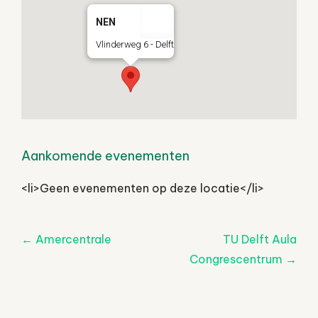
NEN
Vlinderweg 6 - Delft
Aankomende evenementen
<li>Geen evenementen op deze locatie</li>
Post
←
Amercentrale
TU Delft Aula
navigatie
Congrescentrum
→