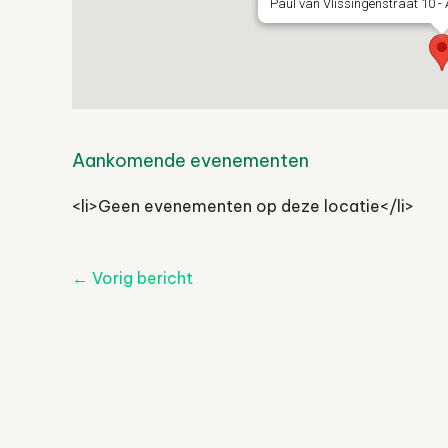
Paul van Vlissingenstraat 10 
Aankomende evenementen
<li>Geen evenementen op deze locatie</li>
Post
←
Vorig bericht
navigatie