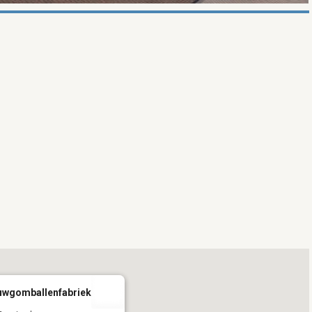
auwgomballenfabriek