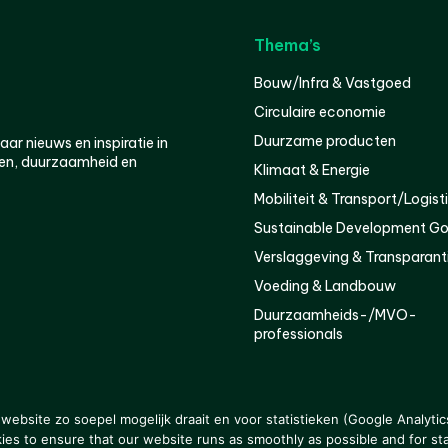
Thema’s
Bouw/Infra & Vastgoed
Circulaire economie
Duurzame producten
r nieuws en inspiratie in
en, duurzaamheid en
Klimaat & Energie
Mobiliteit & Transport/Logist
Sustainable Development Go
Verslaggeving & Transparant
Voeding & Landbouw
Duurzaamheids-/MVO-
professionals
er
Privacy
ebsite zo soepel mogelijk draait en voor statistieken (Google Analytic
s to ensure that our website runs as smoothly as possible and for stat