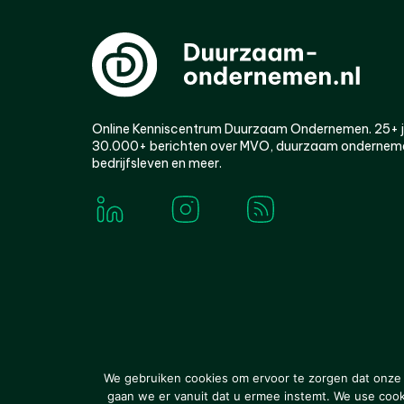
Online Kenniscentrum Duurzaam Ondernemen. 25+ jaa
30.000+ berichten over MVO, duurzaam ondernem
bedrijfsleven en meer.
© 2000-2026 Van der Molen EIS
Colofon
Disclaim
We gebruiken cookies om ervoor te zorgen dat onze w
gaan we er vanuit dat u ermee instemt. We use cookie