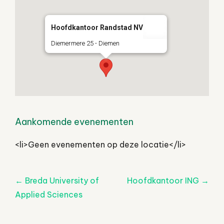
Hoofdkantoor Randstad NV
Diemermere 25 - Diemen
Aankomende evenementen
<li>Geen evenementen op deze locatie</li>
Post
←
Breda University of
Hoofdkantoor ING
→
navigatie
Applied Sciences