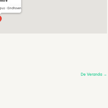
entre
us - Eindhoven
De Veranda
→