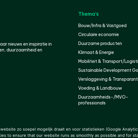
Thema’s
Bouw/Infra & Vastgoed
Circulaire economie
Duurzame producten
r nieuws en inspiratie in
en, duurzaamheid en
Klimaat & Energie
Mobiliteit & Transport/Logist
Sustainable Development Go
Verslaggeving & Transparant
Voeding & Landbouw
Duurzaamheids-/MVO-
professionals
er
Privacy
ebsite zo soepel mogelijk draait en voor statistieken (Google Analytic
s to ensure that our website runs as smoothly as possible and for stat