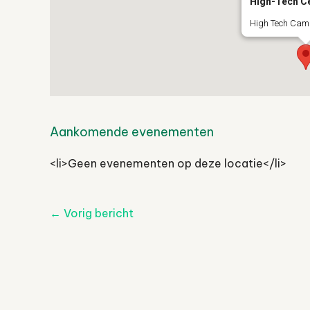
High-Tech C
High Tech Camp
Aankomende evenementen
<li>Geen evenementen op deze locatie</li>
Post
←
Vorig bericht
navigatie