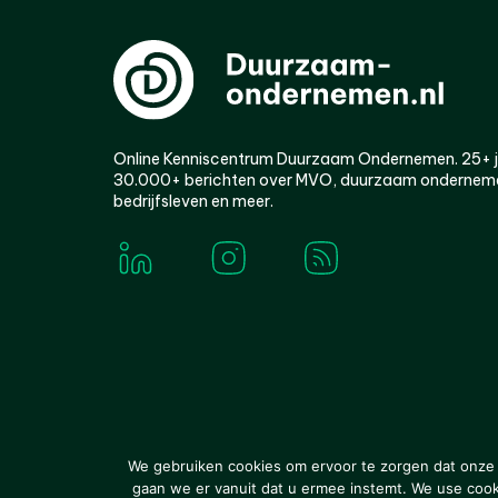
Online Kenniscentrum Duurzaam Ondernemen. 25+ jaa
30.000+ berichten over MVO, duurzaam ondernem
bedrijfsleven en meer.
© 2000-2026 Van der Molen EIS
Colofon
Disclaim
We gebruiken cookies om ervoor te zorgen dat onze w
gaan we er vanuit dat u ermee instemt. We use cookie