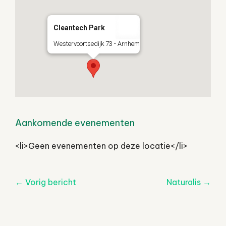
Cleantech Park
Westervoortsedijk 73 - Arnhem
Aankomende evenementen
<li>Geen evenementen op deze locatie</li>
Post
←
Vorig bericht
Naturalis
→
navigatie