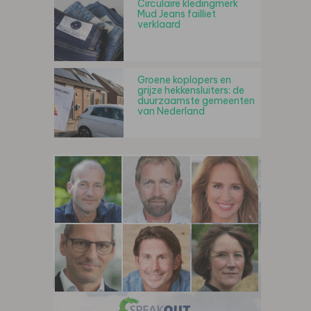
Circulaire kledingmerk
Mud Jeans failliet
verklaard
Groene koplopers en
grijze hekkensluiters: de
duurzaamste gemeenten
van Nederland