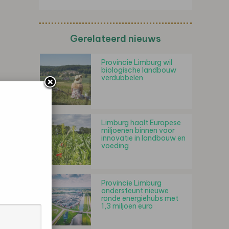
Gerelateerd nieuws
Provincie Limburg wil
biologische landbouw
verdubbelen
Limburg haalt Europese
miljoenen binnen voor
innovatie in landbouw en
voeding
Provincie Limburg
ondersteunt nieuwe
ronde energiehubs met
1,3 miljoen euro