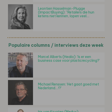
Leontien Hasselman-Plugge
(ImpactBuying): ''Retailers die hun
ketens niet kennen, lopen veel…
Populaire columns / interviews deze week
Marcel Alberts (Healix): ‘Is er een
business case voor plasticrecycling?’
Michael Renssen: ‘Het gaat goed met
Nederland…!?’
Iris van Krugten (Medux):