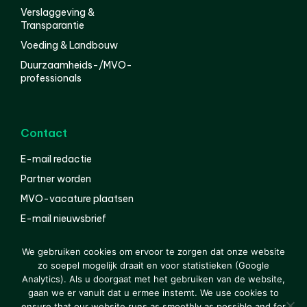
Verslaggeving &
Transparantie
Voeding & Landbouw
Duurzaamheids-/MVO-
professionals
Contact
E-mail redactie
Partner worden
MVO-vacature plaatsen
E-mail nieuwsbrief
English
We gebruiken cookies om ervoor te zorgen dat onze website
zo soepel mogelijk draait en voor statistieken (Google
Analytics). Als u doorgaat met het gebruiken van de website,
gaan we er vanuit dat u ermee instemt. We use cookies to
© 2000-2026 Van der Molen EIS
Colofon
Disclaimer
ensure that our website runs as smoothly as possible and for
Privacy