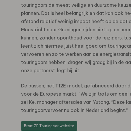
touringcars de meest veilige en duurzame keuz
plannen. Dat is heel belangrijk en dat kan ook h
afstand relatief weinig impact heeft op de acti
Maastricht naar Groningen rijden niet op en neer
kunnen, zonder oponthoud voor de reizigers, tus
leent zich hiermee juist heel goed om touringca
vervoeren en zo te werken aan de energietransiti
touringcars hebben, dragen wij graag bij in de 
onze partners”, legt hij uit.
De bussen, het T12E model, gefabriceerd door d
voor de Europese markt. “We zijn trots om deel u
zei Ke, manager aftersales van Yutong. “Deze la
touringcarvervoer nu ook in Nederland begint.”
Bron: ZE Touringcar website