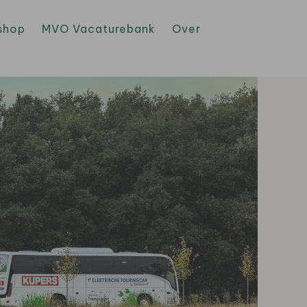
shop
MVO Vacaturebank
Over