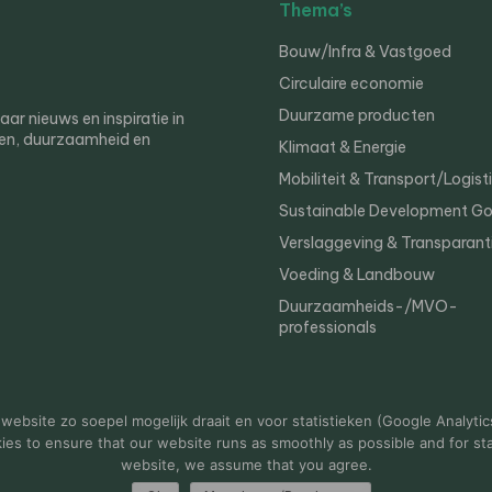
Thema’s
Bouw/Infra & Vastgoed
Circulaire economie
Duurzame producten
r nieuws en inspiratie in
en, duurzaamheid en
Klimaat & Energie
Mobiliteit & Transport/Logist
Sustainable Development Go
Verslaggeving & Transparant
Voeding & Landbouw
Duurzaamheids-/MVO-
professionals
er
Privacy
ebsite zo soepel mogelijk draait en voor statistieken (Google Analytic
s to ensure that our website runs as smoothly as possible and for stat
website, we assume that you agree.