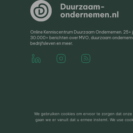
Online Kenniscentrum Duurzaam Ondernemen. 25+ jaa
30.000+ berichten over MVO, duurzaam ondernem
bedrijfsleven en meer.
© 2000-2026 Van der Molen EIS
Colofon
Disclaim
We gebruiken cookies om ervoor te zorgen dat onze w
gaan we er vanuit dat u ermee instemt. We use cookie