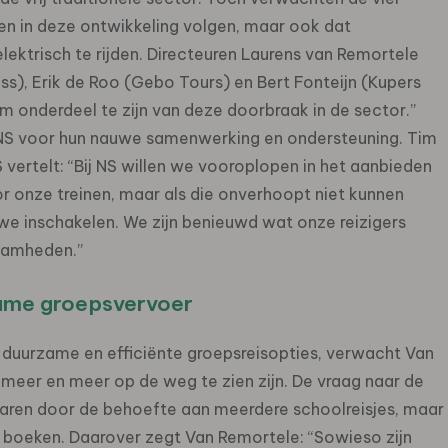
ven in deze ontwikkeling volgen, maar ook dat
ektrisch te rijden. Directeuren Laurens van Remortele
ss), Erik de Roo (Gebo Tours) en Bert Fonteijn (Kupers
m onderdeel te zijn van deze doorbraak in de sector.”
n NS voor hun nauwe samenwerking en ondersteuning. Tim
 vertelt: “Bij NS willen we vooroplopen in het aanbieden
or onze treinen, maar als die onverhoopt niet kunnen
we inschakelen. We zijn benieuwd wat onze reizigers
zaamheden.”
zame groepsvervoer
uurzame en efficiënte groepsreisopties, verwacht Van
 meer en meer op de weg te zien zijn. De vraag naar de
klaren door de behoefte aan meerdere schoolreisjes, maar
boeken. Daarover zegt Van Remortele: “Sowieso zijn