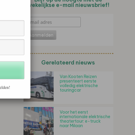
wekelijkse e-mail nieuwsbrief!
Gerelateerd nieuws
Van Kooten Reizen
presenteert eerste
volledig elektrische
elden!
touringcar
Voor het eerst
internationale elektrische
theatertour: e-truck
naar Milaan