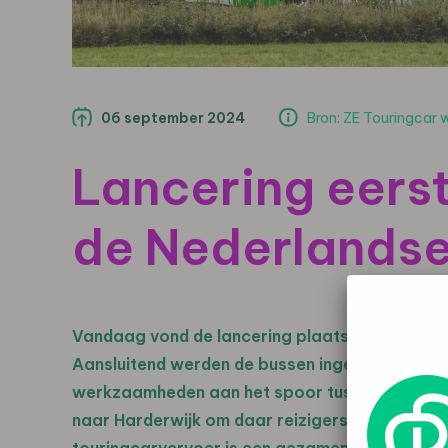
06 september 2024
Bron: ZE Touringcar 
Lancering eerst
de Nederlands
Vandaag vond de lancering plaats van de eerst
Aansluitend werden de bussen ingezet voor 
werkzaamheden aan het spoor tussen Amersfo
naar Harderwijk om daar reizigers op te halen