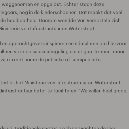
gen weggenomen en opgelost. Echter staan deze
ringcars, nog in de kinderschoenen. Dat maakt dat veel
j de haalbaarheid. Daarom wendde Van Remortele zich
inisterie van Infrastructuur en Waterstaat:
 en opdrachtgevers inspireren en stimuleren om hiervoor
alleen voor de subsidieregeling die er gaat komen, maar
ijn in met name de publieke of semipublieke
it bij het Ministerie van Infrastructuur en Waterstaat
nfrastructuur beter te faciliteren: “We willen heel graag
 de vrij traditionele sector. Toch verwachten de vier