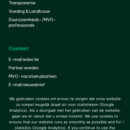
Transparantie
Voeding & Landbouw
Duurzaamheids-/MVO-
professionals
Contact
E-mail redactie
Partner worden
MVO-vacature plaatsen
E-mail nieuwsbrief
English
We gebruiken cookies om ervoor te zorgen dat onze website
zo soepel mogelijk draait en voor statistieken (Google
Analytics). Als u doorgaat met het gebruiken van de website,
gaan we er vanuit dat u ermee instemt. We use cookies to
© 2000-2026 Van der Molen EIS
Colofon
Disclaimer
ensure that our website runs as smoothly as possible and for
Privacy
statistics (Google Analytics). If you continue to use the