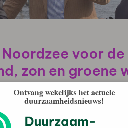
 Noordzee voor de
nd, zon en groene 
Ontvang wekelijks het actuele
duurzaamheidsnieuws!
werkbezoek gebracht aan diverse locaties op de
iesysteem wordt gewerkt, met offshore wind, zon en