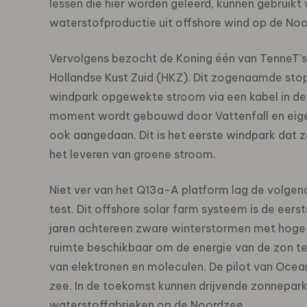
lessen die hier worden geleerd, kunnen gebruikt 
waterstofproductie uit offshore wind op de No
Vervolgens bezocht de Koning één van TenneT’s
Hollandse Kust Zuid (HKZ). Dit zogenaamde stop
windpark opgewekte stroom via een kabel in de
moment wordt gebouwd door Vattenfall en eigen
ook aangedaan. Dit is het eerste windpark dat 
het leveren van groene stroom.
Niet ver van het Q13a-A platform lag de volge
test. Dit offshore solar farm systeem is de eers
jaren achtereen zware winterstormen met hoge 
ruimte beschikbaar om de energie van de zon te
van elektronen en moleculen. De pilot van Oceans
zee. In de toekomst kunnen drijvende zonnepar
waterstoffabrieken op de Noordzee.