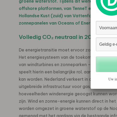
groene waterstof. Tijdens dit werkbezoek kre
offshore platformen, van TenneT en van Neptu
Hollandse Kust (zuid) van Vattenfall. Tot slot 
zonnepanelen van Oceans of Energy.
Volledig CO₂ neutraal in 2050
De energietransitie moet ervoor zorgen dat ons 
Het energiesysteem van de toekomst wordt gek
van windturbines en zonneparken – en duurzam
speelt hierin een belangrijke rol, aangezien op
Uw in
kan worden. Nederland verkeert in de bijzondere
uitgebreide infrastructuur voor gas, tevens op
hoeveelheden windenergie geoogst kunnen word
zijn. Wind en zonne-energie kunnen direct in het 
worden omgezet in groene waterstof op de Noo
gemengd met het aardgas via de bestaande infr