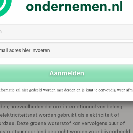
eg de Koning onder meer een rondleiding langs twee
ne Energy. Ook bekeek de Koning het windpark op zee
bracht de Koning een bezoek aan de pilot met drijvende
energiesysteem in 2050 vrijwel volledig CO2 neutraal is.
enmerkt door de systeemintegratie van elektronen –
e moleculen, zoals groene waterstof. De Noordzee
 zee een groot deel van de Nederlandse energie opgewekt
formatie zal niet gedeeld worden met derden en je kunt je eenvoudig weer afm
 positie dat er, naast de aanwezigheid van een
 het Nederlandse deel van de Noordzee grote
en; hoeveelheden die ook internationaal van belang
elektriciteitsnet worden gebruikt als elektriciteit of
rdzee. Deze groene waterstof kan vervolgens puur of
astructuur naar land gebracht worden voor bijvoorbeeld