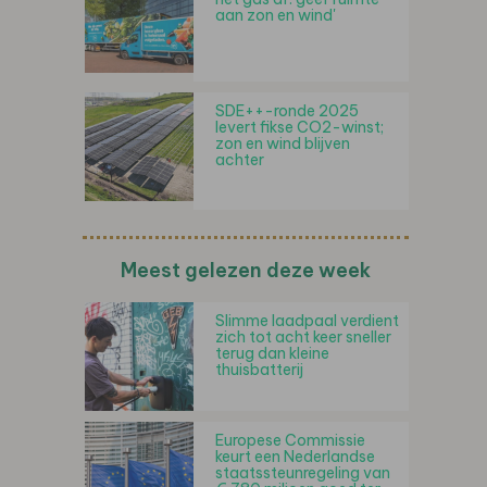
aan zon en wind'
SDE++-ronde 2025
levert fikse CO2-winst;
zon en wind blijven
achter
Meest gelezen deze week
Slimme laadpaal verdient
zich tot acht keer sneller
terug dan kleine
thuisbatterij
Europese Commissie
keurt een Nederlandse
staatssteunregeling van