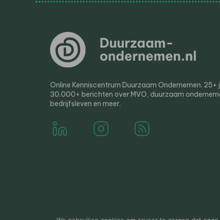
Online Kenniscentrum Duurzaam Ondernemen. 25+ jaa
30.000+ berichten over MVO, duurzaam ondernem
bedrijfsleven en meer.
© 2000-2026 Van der Molen EIS
Colofon
Disclaim