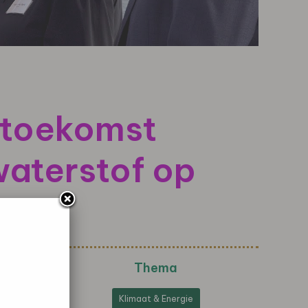
 toekomst
waterstof op
Thema
Klimaat & Energie