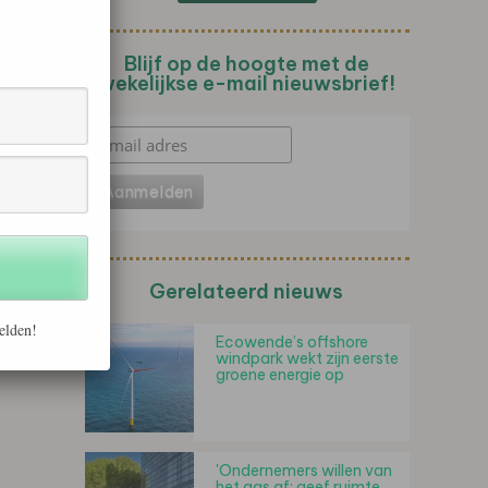
Blijf op de hoogte met de
wekelijkse e-mail nieuwsbrief!
Gerelateerd nieuws
elden!
Ecowende’s offshore
windpark wekt zijn eerste
groene energie op
'Ondernemers willen van
het gas af: geef ruimte