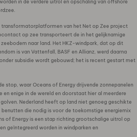
worden in de verdere uitrol en opschaling van offshore
ordzee.
 transformatorplatformen van het Net op Zee project
contact op zee transporteert de in het gelijknamige
 zeebodem naar land. Het HKZ-windpark, dat op dit
dom is van Vattenfall, BASF en Allianz, werd daarna
zonder subsidie wordt gebouwd; het is recent gestart met
nde stop, waar Oceans of Energy drijvende zonnepanelen
te en enige in de wereld en doorstaat hier al meerdere
golven. Nederland heeft op land niet genoeg geschikte
 benutten die nodig is voor de toekomstige energiemix
 of Energy is een stap richting grootschalige uitrol op
ken geïntegreerd worden in windparken en