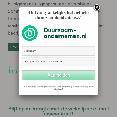
bij algemene uitgangspunten en ambities.
Sommigen geven wel aan op welke concrete
Ontvang wekelijks het actuele
duurzaamheidsnieuws!
terreinen ze actief zijn, maar melden de
resultaten niet. Een forse minderheid – veertien
bedrijven – meldt helemaal niets.
Bron: Zibb
Uw informatie zal niet gedeeld worden met derden en je kunt je eenvoudig weer
afmelden!
Blijf op de hoogte met de wekelijkse e-mail
nieuwsbrief!