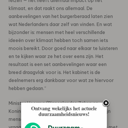
reizen — het heeft allemaal impact op het
klimaat, en dat raakt ons allemaal. De
aanbevelingen van het burgerberaad laten zien
wat Nederlanders daar zelf van vinden. En wat
bijzonder is: mensen met heel verschillende
ideeën over klimaat hebben toch samen iets
moois bereikt. Door goed naar elkaar te luisteren
en te kijken waar ze het over eens zijn. Het
resultaat is een set aanbevelingen waar een
breed draagvlak voor is. Het kabinet is de
deelnemers erg dankbaar voor wat ze hiervoor
hebben gedaan.”
Minister Heerma (Binnenlandse Zaken en
Ontvang wekelijks het actuele
Koninkrijksrelaties): ‘’Met dit burgerberaad zijn
duurzaamheidsnieuws!
mensen écht betrokken bij een ingewikkeld
vraagstuk. De uitkomst laat zien dat mensen met