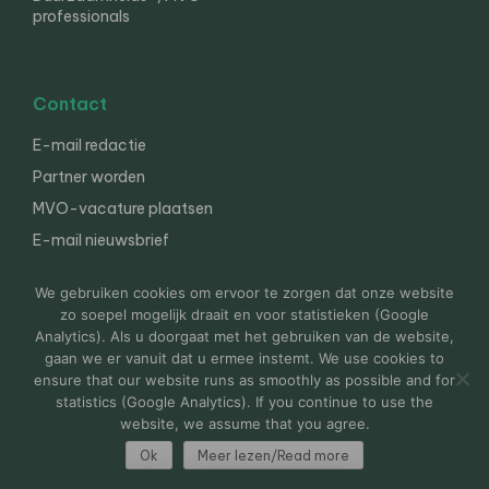
professionals
Contact
E-mail redactie
Partner worden
MVO-vacature plaatsen
E-mail nieuwsbrief
English
We gebruiken cookies om ervoor te zorgen dat onze website
zo soepel mogelijk draait en voor statistieken (Google
Analytics). Als u doorgaat met het gebruiken van de website,
gaan we er vanuit dat u ermee instemt. We use cookies to
© 2000-2026 Van der Molen EIS
Colofon
Disclaimer
ensure that our website runs as smoothly as possible and for
Privacy
statistics (Google Analytics). If you continue to use the
website, we assume that you agree.
Ok
Meer lezen/Read more