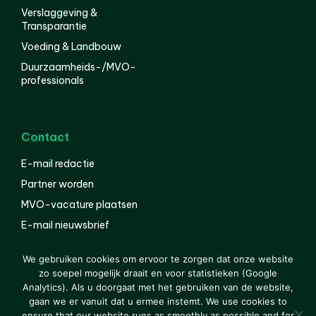
Verslaggeving &
Transparantie
Voeding & Landbouw
Duurzaamheids-/MVO-
professionals
Contact
E-mail redactie
Partner worden
MVO-vacature plaatsen
E-mail nieuwsbrief
English
We gebruiken cookies om ervoor te zorgen dat onze website
zo soepel mogelijk draait en voor statistieken (Google
Analytics). Als u doorgaat met het gebruiken van de website,
gaan we er vanuit dat u ermee instemt. We use cookies to
© 2000-2026 Van der Molen EIS
Colofon
Disclaimer
ensure that our website runs as smoothly as possible and for
Privacy