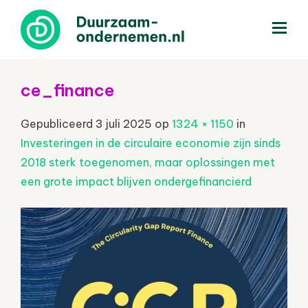
menu
ce_finance
Gepubliceerd
3 juli 2025
op
1324 × 1150
in
Investeringen in de circulaire economie zijn sinds
2018 sterk toegenomen, maar oplossingen met
een grote impact blijven ondergefinancierd