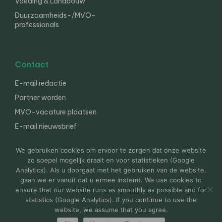
Voeding & Landbouw
Duurzaamheids-/MVO-
professionals
Contact
E-mail redactie
Partner worden
MVO-vacature plaatsen
E-mail nieuwsbrief
English
We gebruiken cookies om ervoor te zorgen dat onze website
zo soepel mogelijk draait en voor statistieken (Google
Analytics). Als u doorgaat met het gebruiken van de website,
gaan we er vanuit dat u ermee instemt. We use cookies to
© 2000-2026 Van der Molen EIS
Colofon
Disclaimer
ensure that our website runs as smoothly as possible and for
Privacy
statistics (Google Analytics). If you continue to use the
website, we assume that you agree.