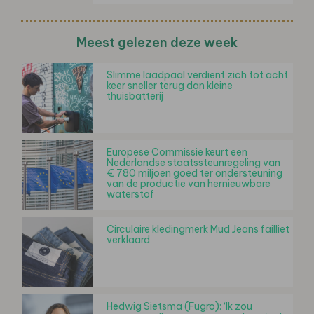
Meest gelezen deze week
Slimme laadpaal verdient zich tot acht
keer sneller terug dan kleine
thuisbatterij
Europese Commissie keurt een
Nederlandse staatssteunregeling van
€ 780 miljoen goed ter ondersteuning
van de productie van hernieuwbare
waterstof
Circulaire kledingmerk Mud Jeans failliet
verklaard
Hedwig Sietsma (Fugro): ‘Ik zou