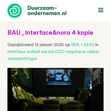
menu
BAU_Interface&nora 4 kopie
Gepubliceerd
13 januari 2025
op
1816 × 2420
in
Interface onthult eerste CO2-negatieve rubber
vloerprototype