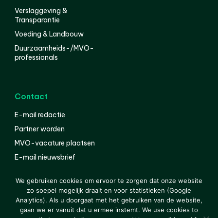
Verslaggeving &
Transparantie
Voeding & Landbouw
Duurzaamheids-/MVO-
professionals
Contact
E-mail redactie
Partner worden
MVO-vacature plaatsen
E-mail nieuwsbrief
English
We gebruiken cookies om ervoor te zorgen dat onze website
zo soepel mogelijk draait en voor statistieken (Google
Analytics). Als u doorgaat met het gebruiken van de website,
gaan we er vanuit dat u ermee instemt. We use cookies to
© 2000-2026 Van der Molen EIS
Colofon
Disclaimer