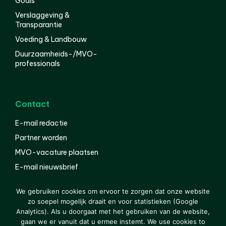
Goals
Verslaggeving &
Transparantie
Voeding & Landbouw
Duurzaamheids-/MVO-
professionals
Contact
E-mail redactie
Partner worden
MVO-vacature plaatsen
E-mail nieuwsbrief
English
We gebruiken cookies om ervoor te zorgen dat onze website
zo soepel mogelijk draait en voor statistieken (Google
Analytics). Als u doorgaat met het gebruiken van de website,
gaan we er vanuit dat u ermee instemt. We use cookies to
© 2000-2026 Van der Molen EIS
Colofon
Disclaimer