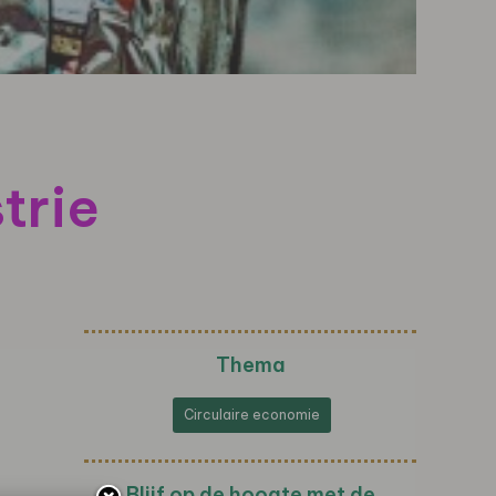
trie
Thema
Circulaire economie
Blijf op de hoogte met de