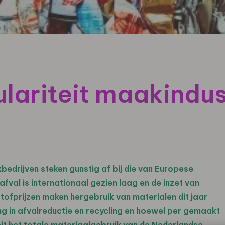
ulariteit maakindus
edrijven steken gunstig af bij die van Europese
val is internationaal gezien laag en d
e inzet
van
ofprijzen maken hergebruik van materialen dit jaar
g in afvalreductie en recycling en
h
oewel per gemaakt