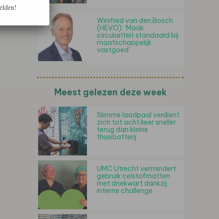
elden!
Winifred van den Bosch
(HEVO): 'Maak
circulariteit standaard bij
maatschappelijk
vastgoed'
Meest gelezen deze week
Slimme laadpaal verdient
zich tot acht keer sneller
terug dan kleine
thuisbatterij
UMC Utrecht vermindert
gebruik celstofmatten
met driekwart dankzij
interne challenge