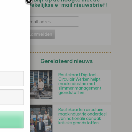
wekelijkse e-mail nieuwsbrief!
Gerelateerd nieuws
Routekaart Digitaal-
Circulair Werken helpt
maakindustrie met
slimmer management
grondstoffen
Routekaarten circulaire
maakindustrie onderdeel
van nationale aanpak
kritieke grondstoffen