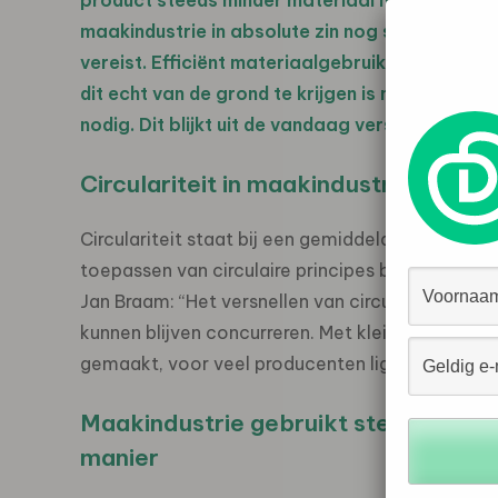
product steeds minder materiaal nodig is, gro
maakindustrie in absolute zin nog steeds.
Om me
vereist. Efficiënt materiaalgebruik gaat verde
dit echt van de grond te krijgen is meer beleid g
nodig.
Dit blijkt uit de
vandaag verschenen publ
Circulariteit in maakindustrie nog i
Circulariteit staat bij een gemiddeld maakbedri
toepassen van circulaire principes bij maakbed
Jan Braam: “Het versnellen van circulair produc
kunnen blijven concurreren. Met kleine stappen n
gemaakt, voor veel producenten ligt de uitdagin
Maakindustrie gebruikt steeds meer 
manier