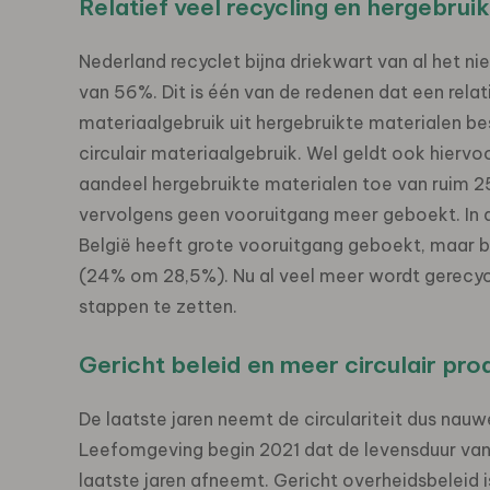
Relatief veel recycling en hergebruik
Nederland recyclet bijna driekwart van al het n
van 56%. Dit is één van de redenen dat een rela
materiaalgebruik uit hergebruikte materialen be
circulair materiaalgebruik. Wel geldt ook hiervo
aandeel hergebruikte materialen toe van ruim 
vervolgens geen vooruitgang meer geboekt. In a
België heeft grote vooruitgang geboekt, maar b
(24% om 28,5%). Nu al veel meer wordt gerecycl
stappen te zetten.
Gericht beleid en meer circulair pr
De laatste jaren neemt de circulariteit dus nau
Leefomgeving begin 2021 dat de levensduur van
laatste jaren afneemt. Gericht overheidsbeleid 