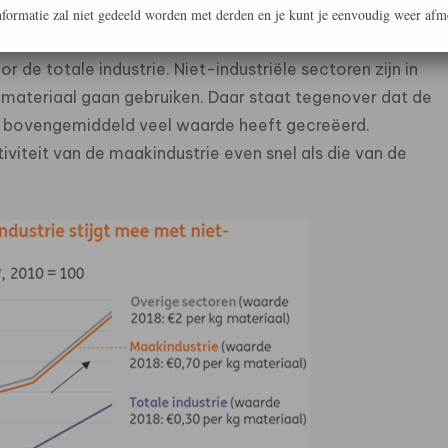
 neemt het totale materiaalgebruik binnen de Nederlandse
formatie zal niet gedeeld worden met derden en je kunt je eenvoudig weer afm
oet het beter dan de industrie in totaliteit: de toename
r de totale industrie. Niet-industriële sectoren zijn in
materiaal gaan gebruiken. Daar staat tegenover dat de
al bovengemiddeld veel waarde heeft gecreëerd.
iteit van de maakindustrie even snel als die van de