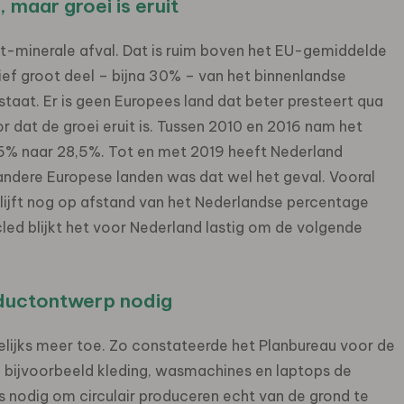
, maar groei is eruit
iet-minerale afval. Dat is ruim boven het EU-gemiddelde
tief groot deel – bijna 30% – van het binnenlandse
staat. Er is geen Europees land dat beter presteert qua
or dat de groei eruit is. Tussen 2010 en 2016 nam het
25% naar 28,5%. Tot en met 2019 heeft Nederland
ndere Europese landen was dat wel het geval. Vooral
lijft nog op afstand van het Nederlandse percentage
ed blijkt het voor Nederland lastig om de volgende
oductontwerp nodig
welijks meer toe. Zo constateerde het Planbureau voor de
 bijvoorbeeld kleding, wasmachines en laptops de
is nodig om circulair produceren echt van de grond te