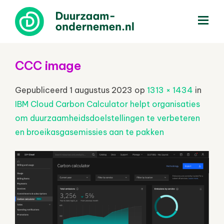
menu
CCC image
Gepubliceerd
1 augustus 2023
op
1313 × 1434
in
IBM Cloud Carbon Calculator helpt organisaties
om duurzaamheidsdoelstellingen te verbeteren
en broeikasgasemissies aan te pakken