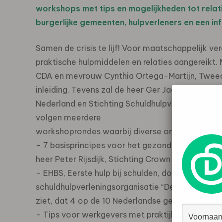
workshops met tips en mogelijkheden tot relat
burgerlijke gemeenten, hulpverleners en een in
Samen de crisis te lijf! Voor maatschappelijk
praktische hulpmiddelen en relaties aangereikt
CDA en mevrouw Cynthia Ortega-Martijn, Tweed
inleiding. Tevens zal de heer Ger Jaarsma, voor
Nederland en Stichting Schuldhulpverlening vo
volgen meerdere
workshoprondes waarbij diverse onderwerpen 
– 7 basisprincipes voor het gezond managen van 
heer Peter Rijsdijk, Stichting Crown Nederland.
– EHBS, Eerste hulp bij schulden, door de heer Pe
schuldhulpverleningsorganisatie “De Budgetteer”
ziet, dat 4 op de 10 Nederlandse gezinnen mome
– Tips voor werkgevers met praktijkvoorbeelden: 