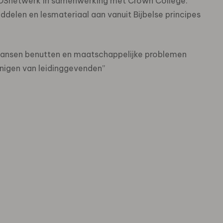
 GIDSnetwerk in samenwerking met Crown College.
ddelen en lesmateriaal aan vanuit Bijbelse principes
kansen benutten en maatschappelijke problemen
enigen van leidinggevenden”