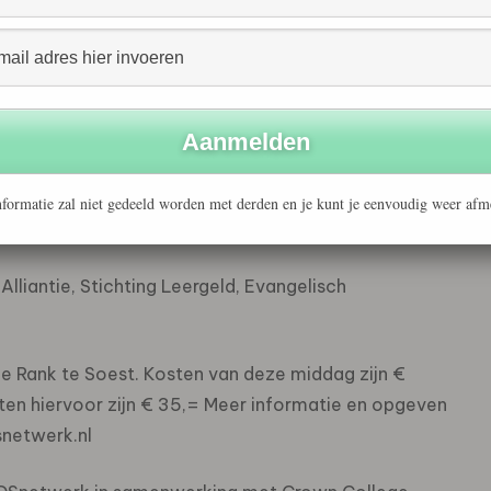
 Buddy”, een getrainde vrijwilliger vanuit de kerk
crisis tussen overheden en kerken, door de heer
atie geven.
samenwerking met Gabriël Financiële Bescherming
formatie zal niet gedeeld worden met derden en je kunt je eenvoudig weer afm
lliantie, Stichting Leergeld, Evangelisch
e Rank te Soest. Kosten van deze middag zijn €
osten hiervoor zijn € 35,= Meer informatie en opgeven
snetwerk.nl