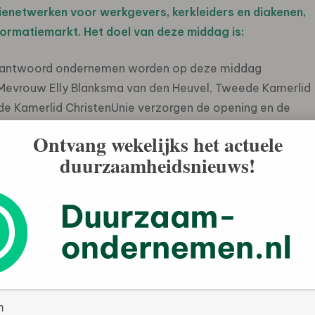
ienetwerken voor werkgevers, kerkleiders en diakenen,
formatiemarkt. Het doel van deze middag is:
 verantwoord ondernemen worden op deze middag
. Mevrouw Elly Blanksma van den Heuvel, Tweede Kamerlid
e Kamerlid ChristenUnie verzorgen de opening en de
zitter NVVK en directeur-bestuurder van de Kredietbank
Ontvang wekelijks het actuele
or Ondernemers, een toespraak houden. Aansluitend
duurzaamheidsnieuws!
aan bod komen:
je eigen geld en bezit: “Jouw Geld Telt “, door de
ter Kuijpers, directeur van de landelijke
. Dit thema is actueel, wanneer men aan de cijfers
nteel niet met het budget rond blijkt te komen.
hoe kun je financieel betrokken zijn bij je