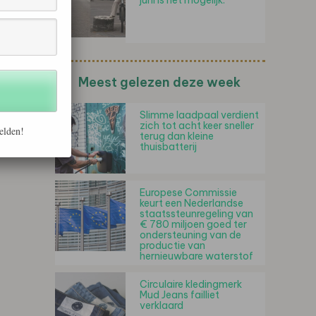
juni is het mogelijk.
Meest gelezen deze week
Slimme laadpaal verdient
zich tot acht keer sneller
elden!
terug dan kleine
thuisbatterij
Europese Commissie
keurt een Nederlandse
staatssteunregeling van
€ 780 miljoen goed ter
ondersteuning van de
productie van
hernieuwbare waterstof
Circulaire kledingmerk
Mud Jeans failliet
verklaard