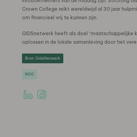
Initiatiefnemers van de middag zijn: Stichting
Crown College reikt wereldwijd al 30 jaar hulpmi
om financieel vrij te kunnen zijn.
GIDSnetwerk heeft als doel “maatschappelijke 
oplossen in de lokale samenleving door het ver
Bron: GidsNetwerk
NGO