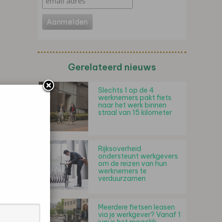
Gerelateerd nieuws
Slechts 1 op de 4
werknemers pakt fiets
naar het werk binnen
straal van 15 kilometer
Rijksoverheid
ondersteunt werkgevers
om de reizen van hun
werknemers te
verduurzamen
Meerdere fietsen leasen
via je werkgever? Vanaf 1