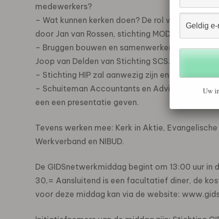
medewerkers?
– Wat kunnen kerken doen? De rol van een “Budget
door Jan van Rossen, stichting MODUS VIVENDI
– Bruggen bouwen en samenwerken in financiële 
Joop van Delden van Stichting SCS.
– Stichting HIP zal aanwezig zijn en een present
– Schuiteman Accountants en Adviseurs zal in 
Uw in
een een presentatie geven.
Tevens werken mee: Kerk in Aktie, Evangelische A
Werkverband en NIBUD.
De GIDSnetwerkmiddag begint om 13:00 uur in d
30,= Aansluitend is een facultatief diner, de k
voor deze middag kan via de website: www.gid