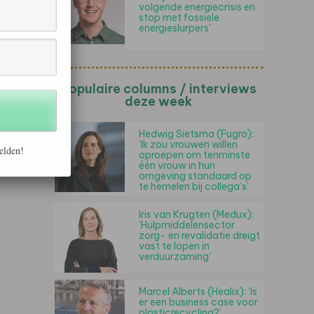
volgende energiecrisis en
stop met fossiele
energieslurpers'
Populaire columns / interviews
deze week
Hedwig Sietsma (Fugro):
‘Ik zou vrouwen willen
elden!
oproepen om tenminste
één vrouw in hun
omgeving standaard op
te hemelen bij collega’s’
Iris van Krugten (Medux):
‘Hulpmiddelensector
zorg- en revalidatie dreigt
vast te lopen in
verduurzaming’
Marcel Alberts (Healix): ‘Is
er een business case voor
plasticrecycling?’