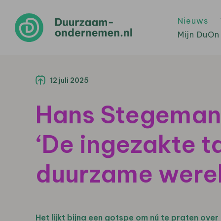
Nieuws
Mijn DuOn
12 juli 2025
Hans Stegeman 
‘De ingezakte t
duurzame werel
Het lijkt bijna een gotspe om nú te praten ove