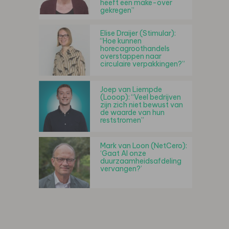
heeft een make-over
gekregen”
Elise Draijer (Stimular):
“Hoe kunnen
horecagroothandels
overstappen naar
circulaire verpakkingen?”
Joep van Liempde
(Looop): “Veel bedrijven
zijn zich niet bewust van
de waarde van hun
reststromen”
Mark van Loon (NetCero):
‘Gaat AI onze
duurzaamheidsafdeling
vervangen?’