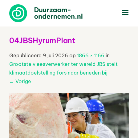
menu
04JBSHyrumPlant
Gepubliceerd
9 juli 2026
op
1866 × 1166
in
Grootste vleesverwerker ter wereld JBS stelt
klimaatdoelstelling fors naar beneden bij
←
Vorige