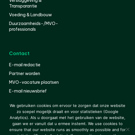
Verslaggeving &
Transparantie
Voeding & Landbouw
Duurzaamheids-/MVO-
professionals
Contact
E-mail redactie
Partner worden
MVO-vacature plaatsen
E-mail nieuwsbrief
English
We gebruiken cookies om ervoor te zorgen dat onze website
zo soepel mogelijk draait en voor statistieken (Google
Analytics). Als u doorgaat met het gebruiken van de website,
gaan we er vanuit dat u ermee instemt. We use cookies to
© 2000-2026 Van der Molen EIS
Colofon
Disclaimer
ensure that our website runs as smoothly as possible and for
Privacy