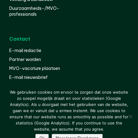
Duurzaamheids-/MVO-
professionals
Contact
E-mail redactie
Partner worden
MVO-vacature plaatsen
E-mail nieuwsbrief
English
We gebruiken cookies om ervoor te zorgen dat onze website
zo soepel mogelijk draait en voor statistieken (Google
Analytics). Als u doorgaat met het gebruiken van de website,
gaan we er vanuit dat u ermee instemt. We use cookies to
© 2000-2026 Van der Molen EIS
Colofon
Disclaimer
ensure that our website runs as smoothly as possible and for
Privacy
statistics (Google Analytics). If you continue to use the
website, we assume that you agree.