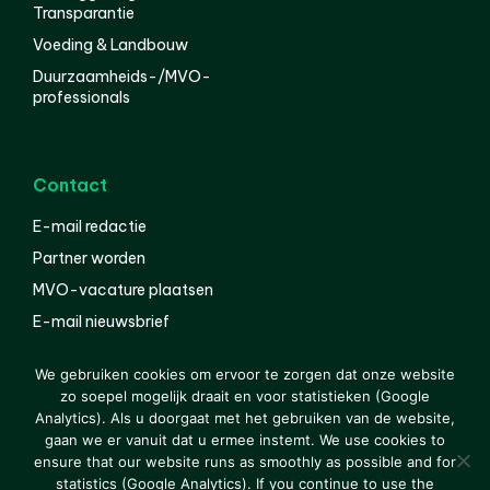
Transparantie
Voeding & Landbouw
Duurzaamheids-/MVO-
professionals
Contact
E-mail redactie
Partner worden
MVO-vacature plaatsen
E-mail nieuwsbrief
English
We gebruiken cookies om ervoor te zorgen dat onze website
zo soepel mogelijk draait en voor statistieken (Google
Analytics). Als u doorgaat met het gebruiken van de website,
gaan we er vanuit dat u ermee instemt. We use cookies to
© 2000-2026 Van der Molen EIS
Colofon
Disclaimer
ensure that our website runs as smoothly as possible and for
Privacy
statistics (Google Analytics). If you continue to use the