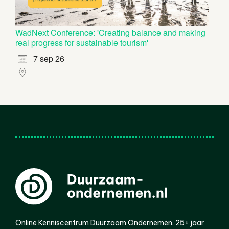
WadNext Conference: 'Creating balance and making
real progress for sustainable tourism'
7 sep 26
Online Kenniscentrum Duurzaam Ondernemen. 25+ jaar