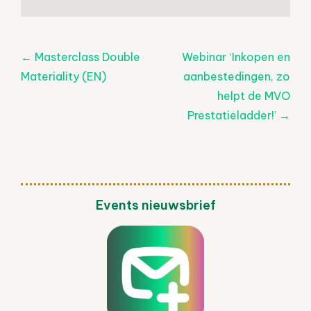
Post
←
Masterclass Double
Webinar ‘Inkopen en
navigatie
Materiality (EN)
aanbestedingen, zo
helpt de MVO
Prestatieladder!’
→
Events nieuwsbrief