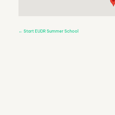
Post
←
Start EUDR Summer School
navigatie