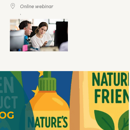
Online webinar
,
lendar
iCalendar
Off