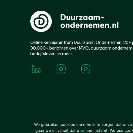
Online Kenniscentrum Duurzaam Ondernemen. 25+ jaa
30.000+ berichten over MVO, duurzaam ondernem
bedrijfsleven en meer.
© 2000-2026 Van der Molen EIS
Colofon
Disclaim
We gebruiken cookies om ervoor te zorgen dat onze w
gaan we er vanuit dat u ermee instemt. We use cookie