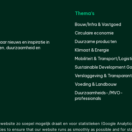
Thema’s
Bouw/Infra & Vastgoed
Circulaire economie
Duurzame producten
r nieuws en inspiratie in
en, duurzaamheid en
Klimaat & Energie
Mobiliteit & Transport/Logist
Sustainable Development Go
Verslaggeving & Transparant
Voeding & Landbouw
Duurzaamheids-/MVO-
professionals
er
Privacy
ebsite zo soepel mogelijk draait en voor statistieken (Google Analytic
s to ensure that our website runs as smoothly as possible and for stat