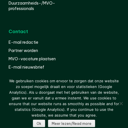
Duurzaamheids-/MVO-
professionals
Contact
E-mail redactie
Partner worden
MVO-vacature plaatsen
E-mail nieuwsbrief
English
We gebruiken cookies om ervoor te zorgen dat onze website
zo soepel mogelijk draait en voor statistieken (Google
Analytics). Als u doorgaat met het gebruiken van de website,
gaan we er vanuit dat u ermee instemt. We use cookies to
© 2000-2026 Van der Molen EIS
Colofon
Disclaimer
ensure that our website runs as smoothly as possible and for
Privacy
statistics (Google Analytics). If you continue to use the
website, we assume that you agree.
Ok
Meer lezen/Read more